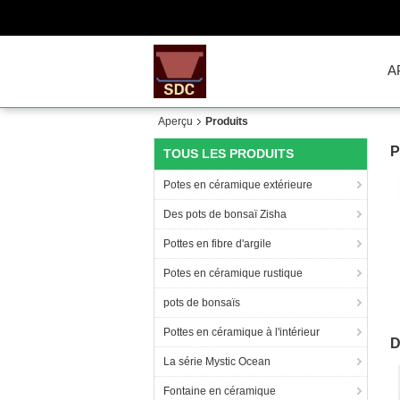
A
Aperçu
Produits
P
TOUS LES PRODUITS
Potes en céramique extérieure
Des pots de bonsaï Zisha
Pottes en fibre d'argile
Potes en céramique rustique
pots de bonsaïs
Pottes en céramique à l'intérieur
D
La série Mystic Ocean
Fontaine en céramique