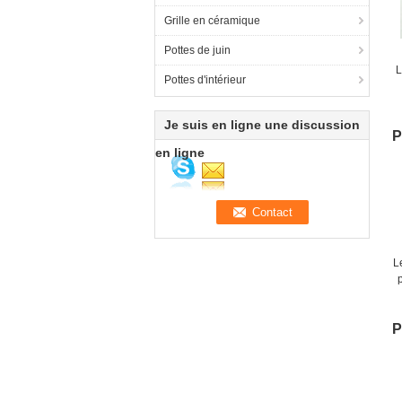
Grille en céramique
Pottes de juin
L
Pottes d'intérieur
b
Je suis en ligne une discussion
P
en ligne
L
P