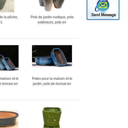
de la pêche,
Pots de jardin rustique, pots
21
extérieurs, pots en
céramique,GRT7288 S/3
 maison et le
Potes pour la maison et le
de bonsaï en
jardin, pots de bonsaï en
térieurs et
céramique extérieurs et
teurs, pots de
intérieurs, planteurs, pots de
rés GH6003
bonsaï vitrés GH6002
ble3
Ensemble 2