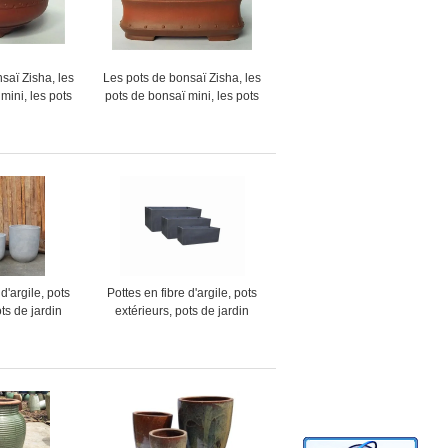
saï Zisha, les
Les pots de bonsaï Zisha, les
mini, les pots
pots de bonsaï mini, les pots
manuel, la
de travail manuel, la
érieure ZZS002
décoration intérieure ZZS001
d'argile, pots
Pottes en fibre d'argile, pots
ts de jardin
extérieurs, pots de jardin
03
FS06