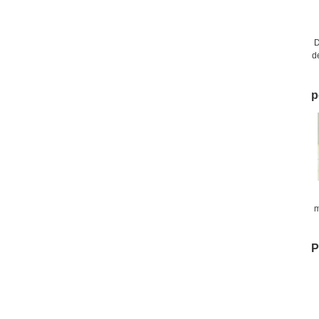
D
d
p
m
de
P