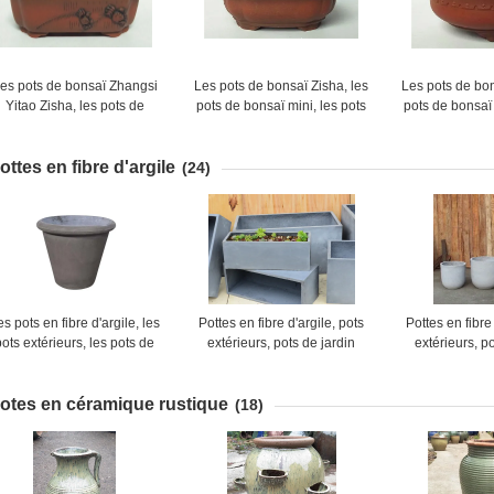
es pots de bonsaï Zhangsi
Les pots de bonsaï Zisha, les
Les pots de bon
Yitao Zisha, les pots de
pots de bonsaï mini, les pots
pots de bonsaï 
onsaï mini, les pots à main
de travail manuel, la
de travail 
ZZS058
décoration intérieure ZZS003
décoration int
ottes en fibre d'argile
(24)
es pots en fibre d'argile, les
Pottes en fibre d'argile, pots
Pottes en fibre 
pots extérieurs, les pots de
extérieurs, pots de jardin
extérieurs, po
jardin TR01 // Crème, gris
FR05
FR
foncé, gris clair,
otes en céramique rustique
(18)