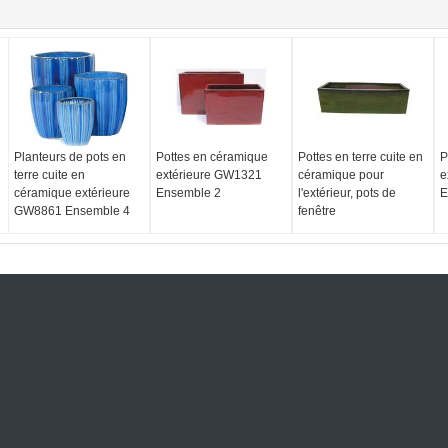
Planteurs de pots en
Pottes en céramique
Pottes en terre cuite en
P
terre cuite en
extérieure GW1321
céramique pour
e
céramique extérieure
Ensemble 2
l'extérieur, pots de
E
GW8861 Ensemble 4
fenêtre