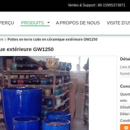
Ventes & Support :
86-15995373871
PERÇU
PRODUITS
A PROPOS DE NOUS
VISITE D'U
ure
Pottes en terre cuite en céramique extérieure GW1250
que extérieure GW1250
Détai
Lieu d
Numér
Cond
Quant
min:
Détai
Délai 
Condi