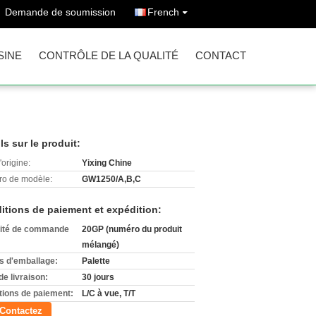
Demande de soumission
French
SINE
CONTRÔLE DE LA QUALITÉ
CONTACT
ls sur le produit:
'origine:
Yixing Chine
o de modèle:
GW1250/A,B,C
itions de paiement et expédition:
ité de commande
20GP (numéro du produit
mélangé)
ls d'emballage:
Palette
de livraison:
30 jours
tions de paiement:
L/C à vue, T/T
Contactez