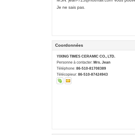
MSN: jean-723@hotmail.com Vous pouvez
Je ne sais pas.
Coordonnées
YIXING TIMES CERAMIC CO., LTD.
Personne à contacter:
Mrs. Jean
Téléphone:
86-510-81708389
Télécopieur:
86-510-87424943