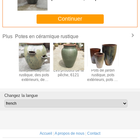
céramique,GRT9231 S/2
Continuer
Potes en céramique rustique
Plus
de jardin
Des pots de jardin
Les produits de la
Pots de jardin
Potes de 
 des pots
rustique, des pots
pêche, 6121
rustique, pots
rustique
urs, des
extérieurs, des
extérieurs, pots en
extérieurs,
s en
pots en
céramique,GRT7288
céramiqu
ue, 9111
céramique, des
S/3
/2
pots de fraises,
Changez la langue
GRT9016
Accueil
|
A propos de nous
|
Contact